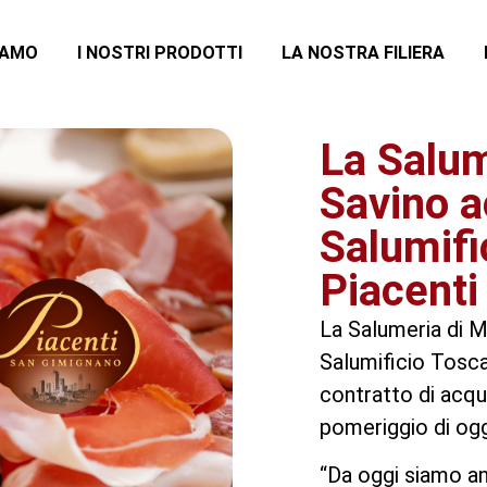
IAMO
I NOSTRI PRODOTTI
LA NOSTRA FILIERA
La Salum
Savino a
Salumifi
Piacenti
La Salumeria di M
Salumificio Tosca
contratto di acqu
pomeriggio di ogg
“Da oggi siamo an