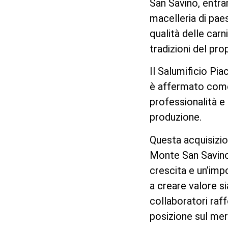
San Savino, entra
macelleria di pae
qualità delle carn
tradizioni del prop
Il Salumificio Pia
è affermato come
professionalità e 
produzione.
Questa acquisizio
Monte San Savin
crescita e un’imp
a creare valore sia
collaboratori raf
posizione sul mer