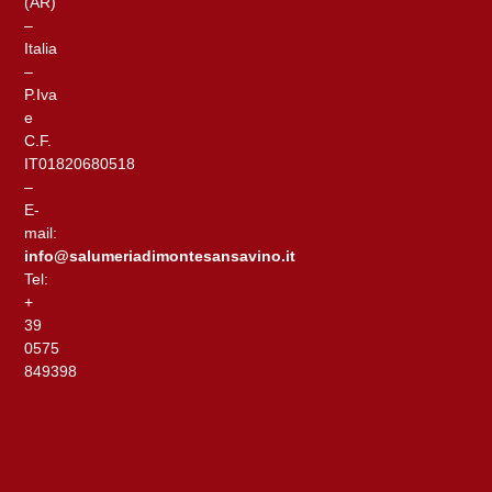
(AR)
–
Italia
–
P.Iva
e
C.F.
IT01820680518
–
E-
mail:
info@salumeriadimontesansavino.it
Tel:
+
39
0575
849398