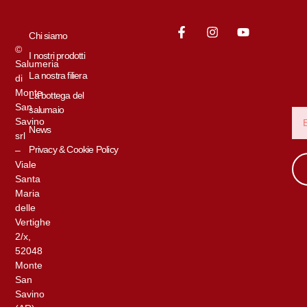
Chi siamo
©
I nostri prodotti
Salumeria
La nostra filiera
di
Monte
La bottega del
San
salumaio
Savino
News
srl
Privacy & Cookie Policy
–
Viale
Santa
Maria
delle
Vertighe
2/x,
52048
Monte
San
Savino