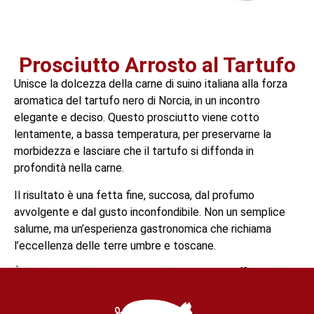
Prosciutto Arrosto al Tartufo
Unisce la dolcezza della carne di suino italiana alla forza
aromatica del tartufo nero di Norcia, in un incontro
elegante e deciso. Questo prosciutto viene cotto
lentamente, a bassa temperatura, per preservarne la
morbidezza e lasciare che il tartufo si diffonda in
profondità nella carne.
Il risultato è una fetta fine, succosa, dal profumo
avvolgente e dal gusto inconfondibile. Non un semplice
salume, ma un’esperienza gastronomica che richiama
l’eccellenza delle terre umbre e toscane.
È ideale per chi cerca un sapore intenso ma raffinato, da
gustare in antipasto, in insalata o con formaggi delicati.