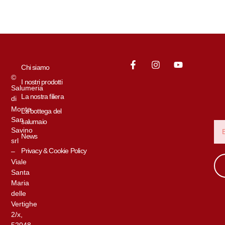
Chi siamo
©
I nostri prodotti
Salumeria
La nostra filiera
di
Monte
La bottega del
San
salumaio
Savino
News
srl
Privacy & Cookie Policy
–
Viale
Santa
Maria
delle
Vertighe
2/x,