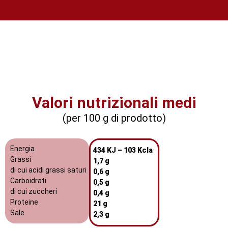
Valori nutrizionali medi
(per 100 g di prodotto)
Energia
434 KJ – 103 Kcla
Grassi
1,7 g
di cui acidi grassi saturi
0,6 g
Carboidrati
0,5 g
di cui zuccheri
0,4 g
Proteine
21 g
Sale
2,3 g