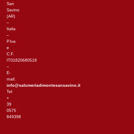
San
Savino
(AR)
–
Italia
–
P.Iva
e
C.F.
IT01820680518
–
E-
mail:
info@salumeriadimontesansavino.it
Tel:
+
39
0575
849398