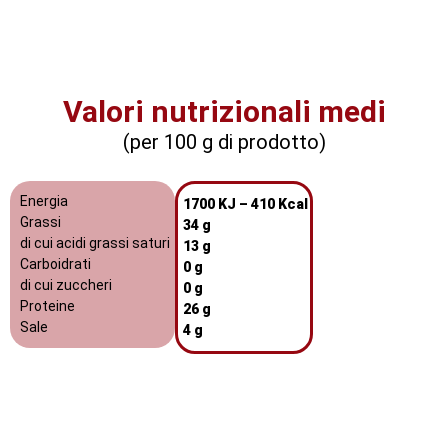
Valori nutrizionali medi
(per 100 g di prodotto)
Energia
1700 KJ – 410 Kcal
Grassi
34 g
di cui acidi grassi saturi
13 g
Carboidrati
0 g
di cui zuccheri
0 g
Proteine
26 g
Sale
4 g