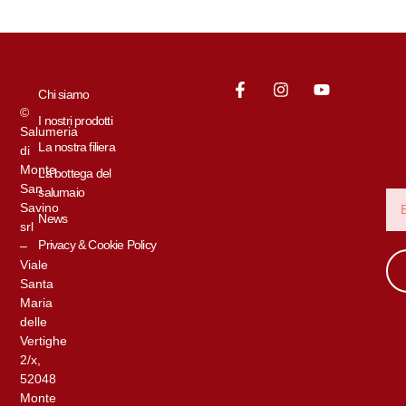
Chi siamo
©
I nostri prodotti
Salumeria
La nostra filiera
di
Monte
La bottega del
San
salumaio
Savino
News
srl
Privacy & Cookie Policy
–
Viale
Santa
Maria
delle
Vertighe
2/x,
52048
Monte