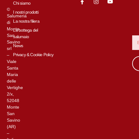
Chi siamo
©
I nostri prodotti
Salumeria
La nostra filiera
di
Monte
La bottega del
San
salumaio
Savino
News
srl
Privacy & Cookie Policy
–
Viale
Santa
Maria
delle
Vertighe
2/x,
52048
Monte
San
Savino
(AR)
–