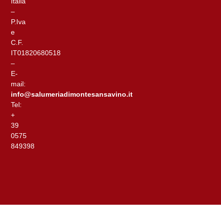
Italia
–
P.Iva
e
C.F.
IT01820680518
–
E-
mail:
info@salumeriadimontesansavino.it
Tel:
+
39
0575
849398