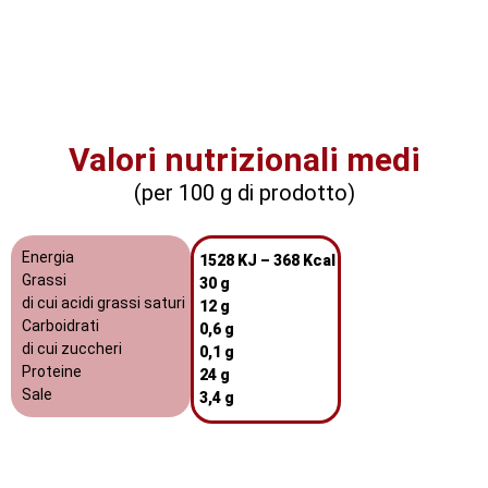
Valori nutrizionali medi
(per 100 g di prodotto)
Energia
1528 KJ – 368 Kcal
Grassi
30 g
di cui acidi grassi saturi
12 g
Carboidrati
0,6 g
di cui zuccheri
0,1 g
Proteine
24 g
Sale
3,4 g