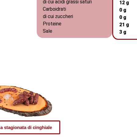
di cui acidi grassi saturi
12 g
Carboidrati
0 g
di cui zuccheri
0 g
Proteine
21 g
Sale
3 g
ia stagionata di cinghiale