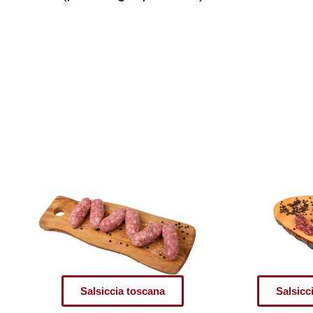
Salsiccia toscana
Salsicc