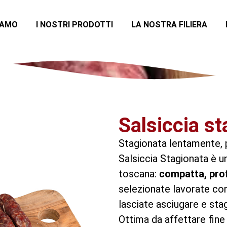
IAMO
I NOSTRI PRODOTTI
LA NOSTRA FILIERA
Salsiccia s
Stagionata lentamente, p
Salsiccia Stagionata è u
toscana:
compatta, pro
selezionate lavorate con
lasciate asciugare e sta
Ottima da affettare fine 