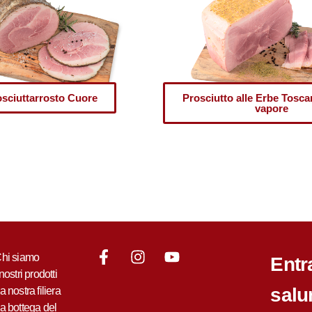
sciuttarrosto Cuore
Prosciutto alle Erbe Tosca
vapore
hi siamo
Entr
 nostri prodotti
salu
a nostra filiera
a bottega del