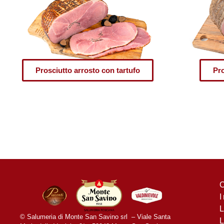
Prosciutto arrosto con tartufo
Pro
C
I
L
© Salumeria di Monte San Savino srl – Viale Santa
L