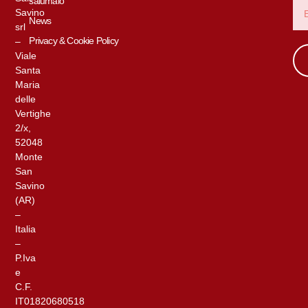
salumaio
Savino
News
srl
Privacy & Cookie Policy
–
Viale
Santa
Maria
delle
Vertighe
2/x,
52048
Monte
San
Savino
(AR)
–
Italia
–
P.Iva
e
C.F.
IT01820680518