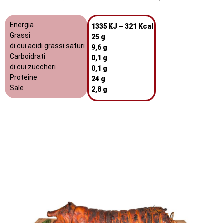
Energia
1335 KJ – 321 Kcal
Grassi
25 g
di cui acidi grassi saturi
9,6 g
Carboidrati
0,1 g
di cui zuccheri
0,1 g
Proteine
24 g
Sale
2,8 g