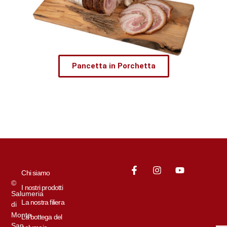
Pancetta in Porchetta
Chi siamo
©
I nostri prodotti
Salumeria
La nostra filiera
di
Monte
La bottega del
San