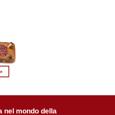
le
a nel mondo della