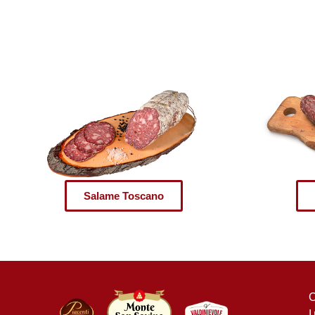
Salame Toscano
C
I