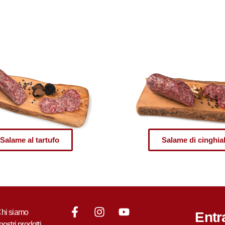
Salame al tartufo
Salame di cinghia
hi siamo
Entr
 nostri prodotti