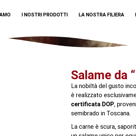
IAMO
I NOSTRI PRODOTTI
LA NOSTRA FILIERA
Salame da 
La nobiltà del gusto inc
è realizzato esclusiva
certificata DOP
, proven
semibrado in Toscana.
La carne è scura, saporit
un salame unico per equi