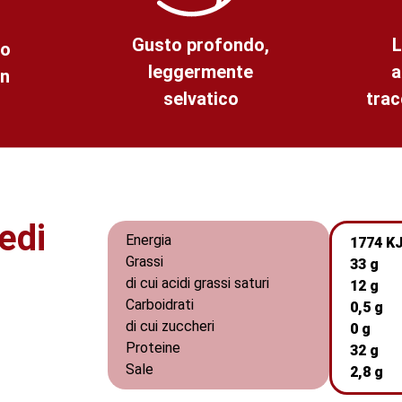
Gusto profondo,
L
to
leggermente
a
in
selvatico
trac
edi
Energia
1774 KJ
Grassi
33 g
di cui acidi grassi saturi
12 g
Carboidrati
0,5 g
di cui zuccheri
0 g
Proteine
32 g
Sale
2,8 g