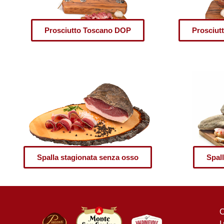
Prosciutto Toscano DOP
Prosciut
Spalla stagionata senza osso
Spal
C
I