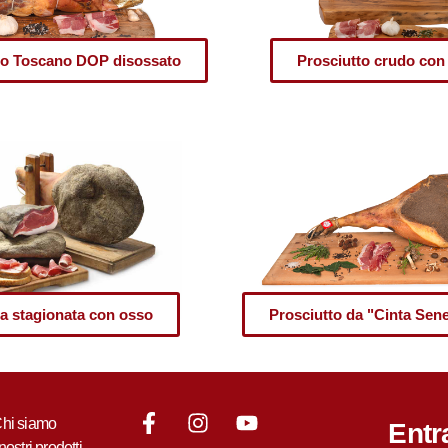
to Toscano DOP disossato
Prosciutto crudo con
la stagionata con osso
Prosciutto da "Cinta Se
hi siamo
Entr
 nostri prodotti