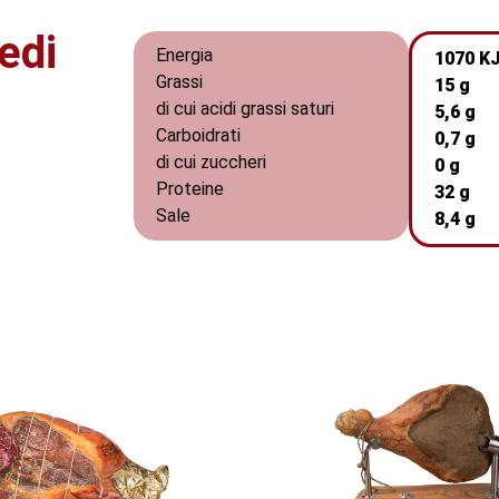
edi
Energia
1070 KJ
Grassi
15 g
di cui acidi grassi saturi
5,6 g
Carboidrati
0,7 g
di cui zuccheri
0 g
Proteine
32 g
Sale
8,4 g