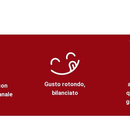
Gusto rotondo,
con
bilanciato
q
anale
g