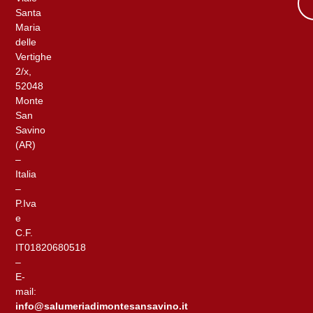
Santa
Maria
delle
Vertighe
2/x,
52048
Monte
San
Savino
(AR)
–
Italia
–
P.Iva
e
C.F.
IT01820680518
–
E-
mail:
info@salumeriadimontesansavino.it