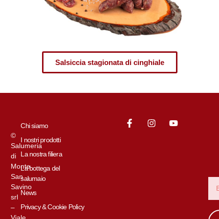
Salsiccia stagionata di cinghiale
Chi siamo
©
I nostri prodotti
Salumeria
La nostra filiera
di
Monte
La bottega del
San
salumaio
Savino
News
srl
Privacy & Cookie Policy
–
Viale