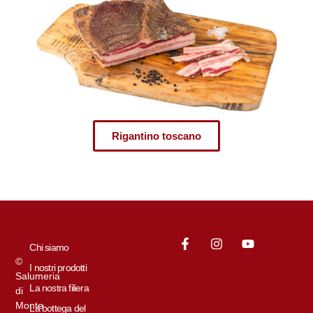
Rigantino toscano
Chi siamo
©
I nostri prodotti
Salumeria
La nostra filiera
di
Monte
La bottega del