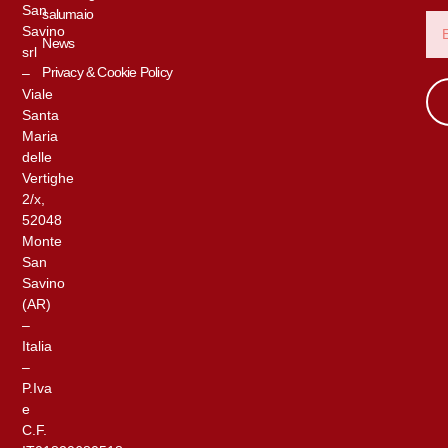
San
salumaio
Savino
News
srl
Privacy & Cookie Policy
–
Viale
Santa
Maria
delle
Vertighe
2/x,
52048
Monte
San
Savino
(AR)
–
Italia
–
P.Iva
e
C.F.