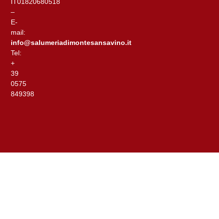
IT01820680518
–
E-
mail:
info@salumeriadimontesansavino.it
Tel:
+
39
0575
849398