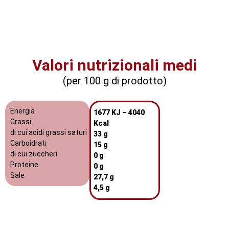
Valori nutrizionali medi
(per 100 g di prodotto)
Energia
1677 KJ – 4040
Grassi
Kcal
di cui acidi grassi saturi
33 g
Carboidrati
15 g
di cui zuccheri
0 g
Proteine
0 g
Sale
27,7 g
4,5 g