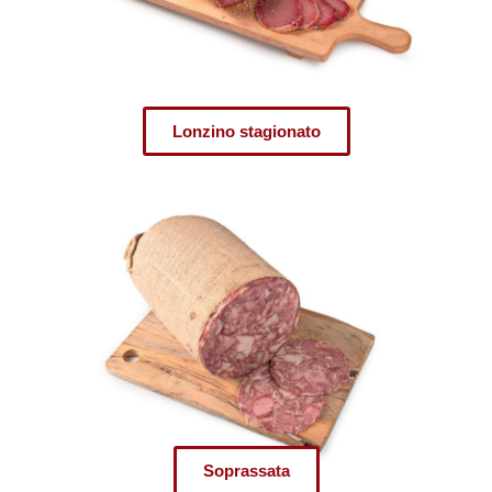
Lonzino stagionato
Soprassata